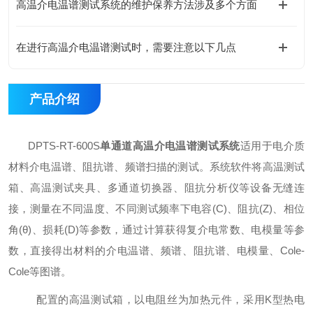
高温介电温谱测试系统的维护保养方法涉及多个方面
在进行高温介电温谱测试时，需要注意以下几点
产品介绍
DPTS-RT-600S
单通道
高温介电温谱测试系统
适用于电介质
材料
介
电
温谱、阻抗谱、频谱扫描
的测试
。
系统软件将高温测试
箱、高温测试夹具、多通道切换器、
阻抗分析仪
等设备无缝连
接，测量在不同温度、不同测试频率下电容
(C)、阻抗(Z)、相位
角(θ)、损耗(D)等参数，通过计算获得复介电常数、电模量等参
数，直接得出材料的介电温谱、频谱、阻抗谱、电模量、Cole-
Cole等图谱
。
配置的高温测试箱，以电阻丝为加热元件，采用
K型热电