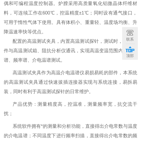
偶和可编程温度控制器。炉膛采用高质量氧化铝微晶体纤维材
料，可连续工作在600℃，控温精度±1℃；同时设有通气接口，
可用于惰性气体下使用。具有体积小、重量轻、温度场均衡、升
降温速率快等优点。
联系
配置的高温测试夹具，内置
高温测试探针，测试时，系统软
件与高温测试箱、阻抗分析仪通讯，
实现
高温变温范围内的阻抗
顶部
谱、频率谱、介电温谱测试
。
高温测试夹具作为高温介电温谱仪
易损易耗的
部件，本系统
的高温测试夹具
通过快速拔插连接器实现与系统
连接
，
易拆易
装，同时有利于高温测试探针的日常
维护。
产品优势
：
测量精度高，控温
准
，测量频率宽，抗交流干
扰；
系统软件
拥有*的测量
和分析
功能
，
直接得出
介电常数与温度
的介电温谱；不同温度下进行频率扫描，
直接得出
介电常数的频