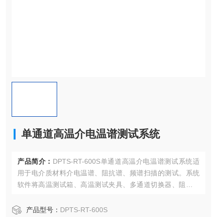
单通道高温介电温谱测试系统
产品简介：
DPTS-RT-600S单通道高温介电温谱测试系统适
用于电介质材料介电温谱、阻抗谱、频谱扫描的测试。系统
软件将高温测试箱、高温测试夹具、多通道切换器、阻抗分
析仪等设备无缝连接，测量在不同温度、不同测试频率下电
容(C)、阻抗(Z)、相位角(θ)、损耗(D)等参数，通过计算获得
产品型号：
DPTS-RT-600S