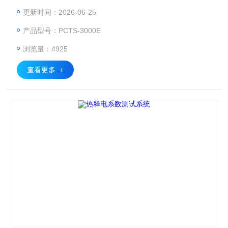
料在均匀升温过程中释放出来的热释电电流，计算得到场致热
更新时间：2026-06-25
释电系数，适用于各种热释电薄膜、厚膜、单晶、陶瓷材料等
产品型号：PCTS-3000E
的测试。
浏览量：4925
查看更多 +