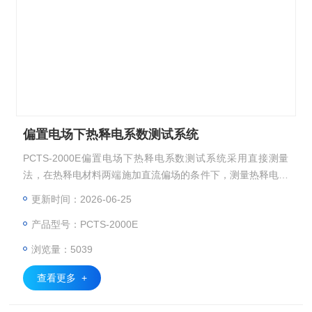
偏置电场下热释电系数测试系统
PCTS-2000E偏置电场下热释电系数测试系统采用直接测量
法，在热释电材料两端施加直流偏场的条件下，测量热释电材
料在均匀升温过程中释放出来的热释电电流，计算得到场致热
更新时间：2026-06-25
释电系数，适用于各种热释电薄膜、厚膜、单晶、陶瓷材料等
产品型号：PCTS-2000E
的测试。
浏览量：5039
查看更多 +