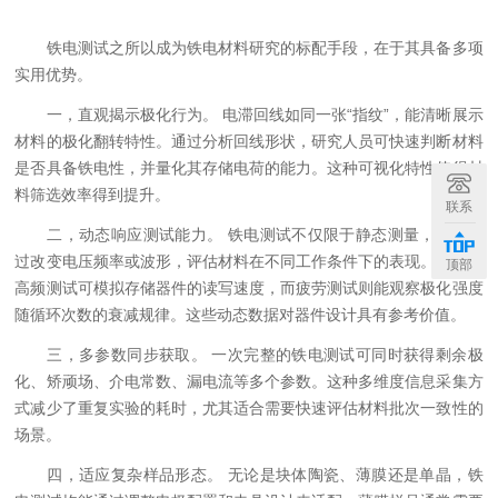
铁电测试之所以成为铁电材料研究的标配手段，在于其具备多项
实用优势。
一，直观揭示极化行为。 电滞回线如同一张“指纹”，能清晰展示
材料的极化翻转特性。通过分析回线形状，研究人员可快速判断材料
是否具备铁电性，并量化其存储电荷的能力。这种可视化特性使得材
料筛选效率得到提升。
联系
二，动态响应测试能力。 铁电测试不仅限于静态测量，还能通
过改变电压频率或波形，评估材料在不同工作条件下的表现。例如，
顶部
高频测试可模拟存储器件的读写速度，而疲劳测试则能观察极化强度
随循环次数的衰减规律。这些动态数据对器件设计具有参考价值。
三，多参数同步获取。 一次完整的铁电测试可同时获得剩余极
化、矫顽场、介电常数、漏电流等多个参数。这种多维度信息采集方
式减少了重复实验的耗时，尤其适合需要快速评估材料批次一致性的
场景。
四，适应复杂样品形态。 无论是块体陶瓷、薄膜还是单晶，铁