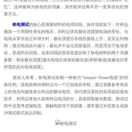
忆”。这种被称为铁电性的现象，其性能评估离不开一套系统化的测
量方法。
铁电测试
的核心是测量材料的电滞回线。操作流程如下：对样品
施加一个周期性变化的电压，同时记录其极化强度随电场的变化。当
电场从零开始正向增大时，极化强度沿非线性曲线上升，直至达到饱
和；随后电场反向减小，极化并不会沿原路返回，而是滞后于电场变
化，形成闭合回线。这条回线的形状直接反映了铁电材料的两个关键
参数：剩余极化强度(撤去电场后保留的极化值)和矫顽场(使极化归零
所需的反向电场强度)。
更深入来看，铁电测试依赖一种称为“Sawyer-Tower电路”的经
典结构。该电路将待测样品与一个已知电容串联，通过测量参考电容
上的电压间接推算出样品的极化电荷。现代测试系统则采用虚拟接地
技术，利用运算放大器将样品电流积分，直接获取极化数据。测试过
程中还需考虑漏电流、接触电阻等干扰因素，通常通过补偿算法或脉
冲测试模式加以抑制。