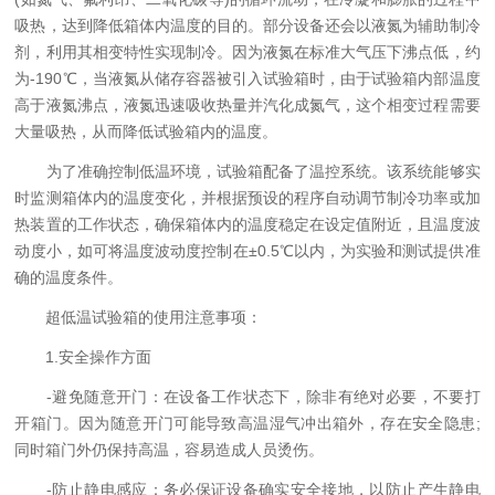
吸热，达到降低箱体内温度的目的。部分设备还会以液氮为辅助制冷
剂，利用其相变特性实现制冷。因为液氮在标准大气压下沸点低，约
为-190℃，当液氮从储存容器被引入试验箱时，由于试验箱内部温度
高于液氮沸点，液氮迅速吸收热量并汽化成氮气，这个相变过程需要
大量吸热，从而降低试验箱内的温度。
为了准确控制低温环境，试验箱配备了温控系统。该系统能够实
时监测箱体内的温度变化，并根据预设的程序自动调节制冷功率或加
热装置的工作状态，确保箱体内的温度稳定在设定值附近，且温度波
动度小，如可将温度波动度控制在±0.5℃以内，为实验和测试提供准
确的温度条件。
超低温试验箱的使用注意事项：
1.安全操作方面
-避免随意开门：在设备工作状态下，除非有绝对必要，不要打
开箱门。因为随意开门可能导致高温湿气冲出箱外，存在安全隐患;
同时箱门外仍保持高温，容易造成人员烫伤。
-防止静电感应：务必保证设备确实安全接地，以防止产生静电