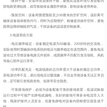
-保持干燥：安装环境需保持干燥，避免高湿度环境引发设备内
部电路受潮短路，或导致箱体金属部件锈蚀，影响设备使用寿命。
-预留空间：设备周围需预留至少30厘米的空旷空间，该距离可
确保设备箱体散热均匀，同时为后期维护、检修提供操作空间，避免
因周边障碍物阻挡气流，干扰设备的温湿度控制效果。
3.电源系统方面
-电压频率稳定：设备额定电源为50赫兹、220伏特的交流电，
实际使用时需确保供电系统的电压与频率稳定在该范围内，避免电压
波动过大导致设备电路元件损坏，或因频率不匹配引发压缩机、风机
等核心部件运行异常。
-功率匹配充足：电源线路的总功率需大于设备的额定总功率，
若电源功率不足，易出现电压过载现象，不仅会导致设备无法正常启
动，还可能引发线路发热、短路等安全隐患。
-可靠接地保护：必须为设备配备可靠的接地装置，低温试验箱
运行过程中可能产生静电或漏电，良好的接地可将多余电流导入大
地，既保护操作人员安全，也避免静电对设备内部精密仪器造成干
扰。