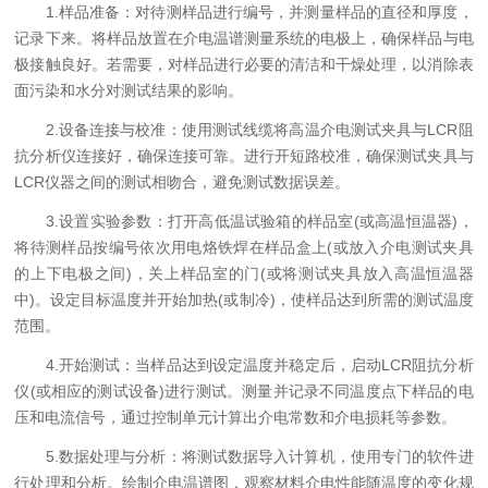
1.样品准备：对待测样品进行编号，并测量样品的直径和厚度，
记录下来。将样品放置在介电温谱测量系统的电极上，确保样品与电
极接触良好。若需要，对样品进行必要的清洁和干燥处理，以消除表
面污染和水分对测试结果的影响。
2.设备连接与校准：使用测试线缆将高温介电测试夹具与LCR阻
抗分析仪连接好，确保连接可靠。进行开短路校准，确保测试夹具与
LCR仪器之间的测试相吻合，避免测试数据误差。
3.设置实验参数：打开高低温试验箱的样品室(或高温恒温器)，
将待测样品按编号依次用电烙铁焊在样品盒上(或放入介电测试夹具
的上下电极之间)，关上样品室的门(或将测试夹具放入高温恒温器
中)。设定目标温度并开始加热(或制冷)，使样品达到所需的测试温度
范围。
4.开始测试：当样品达到设定温度并稳定后，启动LCR阻抗分析
仪(或相应的测试设备)进行测试。测量并记录不同温度点下样品的电
压和电流信号，通过控制单元计算出介电常数和介电损耗等参数。
5.数据处理与分析：将测试数据导入计算机，使用专门的软件进
行处理和分析。绘制介电温谱图，观察材料介电性能随温度的变化规