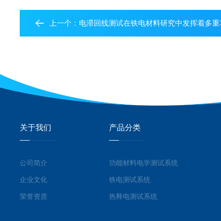
上一个：
电滞回线测试在铁电材料研究中发挥着多重
关于我们
产品分类
公司简介
功能材料电学测试系统
企业文化
铁电测试系统
荣誉资质
热释电测试系统