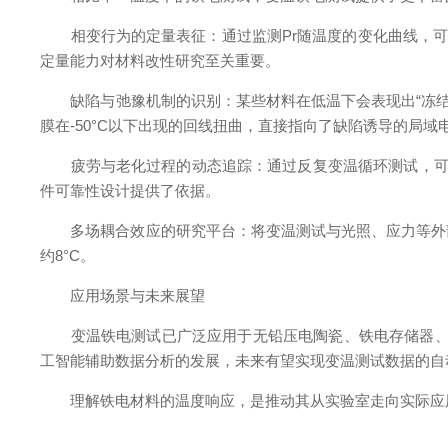
相变行为的定量表征：通过监测Pr随温度的变化曲线，可较为准
定量能力对材料改性研究至关重要。
缺陷与弛豫机制的识别：某些材料在低温下会表现出“冻结”
膜在-50°C以下出现的回线扭曲，直接指向了缺陷诱导的局域
疲劳与老化过程的动态追踪：通过反复变温循环测试，可评估
件可靠性设计提供了依据。
多场耦合效应的研究平台：将变温测试与光照、应力等外部条
约8°C。
应用场景与未来展望
变温铁电测试已广泛应用于无铅压电陶瓷、铁电存储器、热
工智能辅助数据分析的发展，未来有望实现变温测试数据的自
理解铁电材料的温度响应，是推动其从实验室走向实际应用