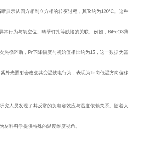
晰展示从四方相到立方相的转变过程，其Tc约为120°C。这种
行为与氧空位、畴壁钉扎等缺陷的关联。例如，BiFeO3薄
热循环后，Pr下降幅度与初始值相比约为15，这一数据为器
紫外光照射会改变其变温铁电行为，表现为Tc向低温方向偏移
研究人员发现了其反常的负电容效应与温度依赖关系。随着人
为材料科学提供特殊的温度维度视角。