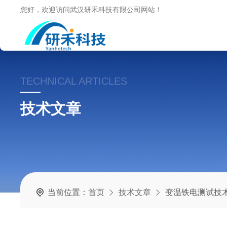
您好，欢迎访问武汉研禾科技有限公司网站！
TECHNICAL ARTICLES
技术文章
当前位置：
首页
技术文章
变温铁电测试技