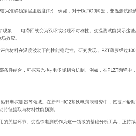
确确定居里温度(Tc)。例如，对于BaTiO3陶瓷，变温测试能清
现象——电滞回线变为双环或出现不对称性。变温测试能揭示这些异常
电场效应。
材料在温度波动下的性能稳定性。研究发现，PZT薄膜经过100次
件结合，可探索光-热-电多场耦合机制。例如，在PLZT陶瓷中，
释电探测器等领域。在新型HfO2基铁电薄膜研究中，该技术帮助
动特征提取与材料性能预测。
的关键环节。变温铁电测试作为这一领域的基础分析工具，正持续